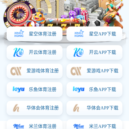
首页
/
体育看点
/ 正文
2026-06-08 15:00
29 次阅读