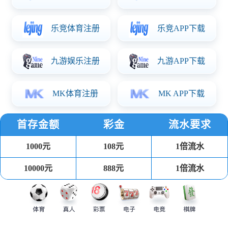
岁全红婵207C动作稳定率达到九成，东京
周期难度王呼之欲出
近日，中国跳水队内部测试赛传来令人振奋的消息：
年仅16岁的全红婵在女子10米台项目中，其标志性高
难度动作207C（向后翻腾三周半抱膝）的稳定率已飙
升至九成。这一数据不仅在国内现役选手中独领风
骚，更让外界惊叹于这位奥运冠军在东京周期后技术
层面的飞速进化。随着巴黎奥运会的临近，全红婵凭
借对超高难度动作的极致掌控，已然成为新一代“难度
王”的有力竞争者，中国跳水梦之队的金牌版图也因此